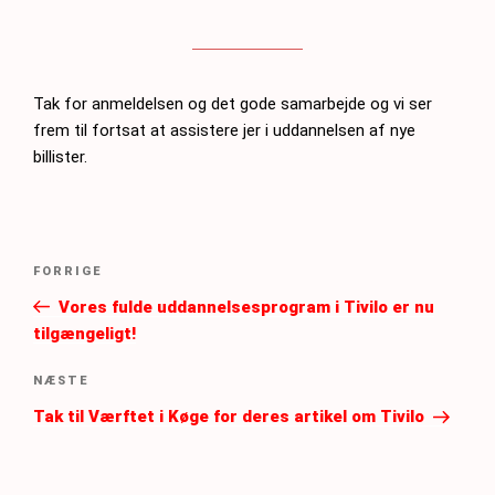
Tak for anmeldelsen og det gode samarbejde og vi ser
frem til fortsat at assistere jer i uddannelsen af nye
billister.
Indlægsnavigation
Forrige
FORRIGE
indlæg
Vores fulde uddannelsesprogram i Tivilo er nu
tilgængeligt!
Næste
NÆSTE
indlæg
Tak til Værftet i Køge for deres artikel om Tivilo