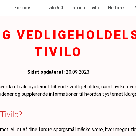
Tivilo 5.0
Intro til Tivilo
Forside
Historik
OG VEDLIGEHOLDEL
TIVILO
Sidst opdateret:
20.09.2023
hvordan Tivilo systemet løbende vedligeholdes, samt hvilke overve
ideoer og supplerende informationer til hvordan systemet klargør
Tivilo?
emet, vil et af dine første spørgsmål måske være, hvor meget tid