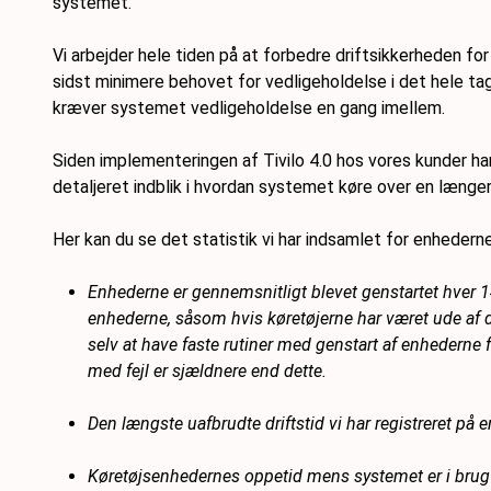
systemet.
Vi arbejder hele tiden på at forbedre driftsikkerheden f
sidst minimere behovet for vedligeholdelse i det hele ta
kræver systemet vedligeholdelse en gang imellem.
Siden implementeringen af Tivilo 4.0 hos vores kunder har
detaljeret indblik i hvordan systemet køre over en længe
Her kan du se det statistik vi har indsamlet for enhederne
Enhederne er gennemsnitligt blevet genstartet hver 14.
enhederne, såsom hvis køretøjerne har været ude af dr
selv at have faste rutiner med genstart af enhederne f
med fejl er sjældnere end dette.
Den længste uafbrudte driftstid vi har registreret p
Køretøjsenhedernes oppetid mens systemet er i brug (