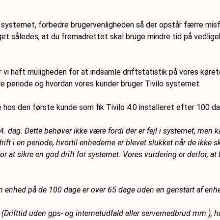
or systemet, forbedre brugervenligheden så der opstår færre mis
get således, at du fremadrettet skal bruge mindre tid på vedlig
 vi haft muligheden for at indsamle driftstatistik på vores køre
re periode og hvordan vores kunder bruger Tivilo systemet.
 hos den første kunde som fik Tivilo 4.0 installeret efter 100 da
 dag. Dette behøver ikke være fordi der er fejl i systemet, men k
ift i en periode, hvortil enhederne er blevet slukket når de ikke 
or at sikre en god drift for systemet. Vores vurdering er derfor, a
å en enhed på de 100 dage er over 65 dage uden en genstart af enh
Drifttid uden gps- og internetudfald eller servernedbrud mm.), h