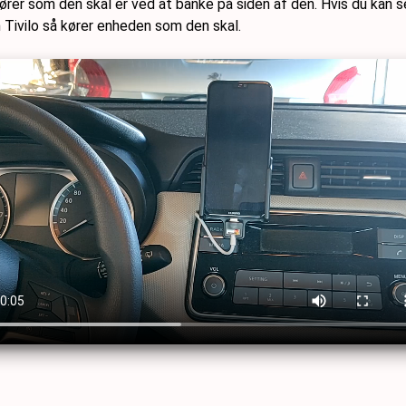
 som den skal er ved at banke på siden af den. Hvis du kan se T
Tivilo så kører enheden som den skal.